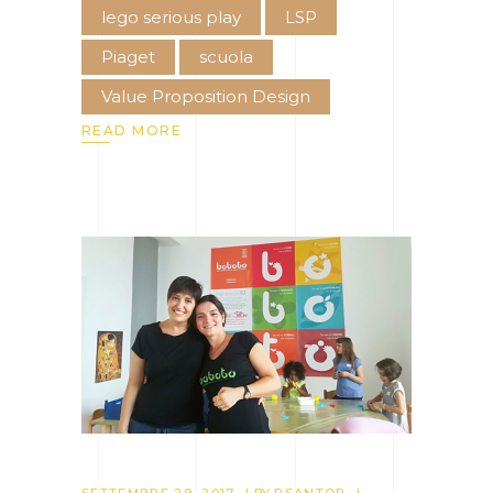
lego serious play
LSP
Piaget
scuola
Value Proposition Design
READ MORE