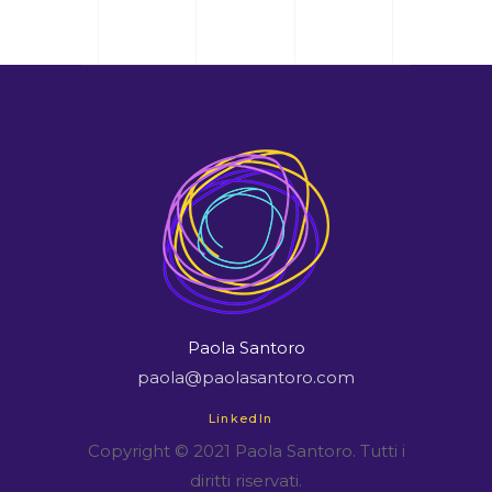
Paola Santoro
paola@paolasantoro.com
LinkedIn
Copyright © 2021 Paola Santoro. Tutti i
diritti riservati.