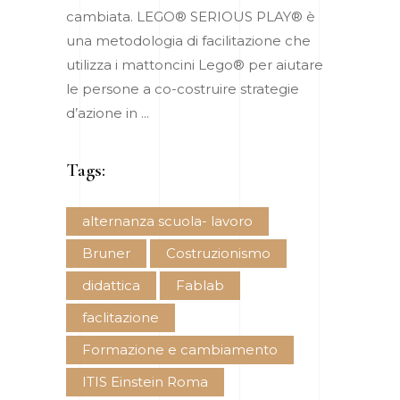
cambiata. LEGO® SERIOUS PLAY® è
una metodologia di facilitazione che
utilizza i mattoncini Lego® per aiutare
le persone a co-costruire strategie
d’azione in
Tags:
alternanza scuola- lavoro
Bruner
Costruzionismo
didattica
Fablab
faclitazione
Formazione e cambiamento
ITIS Einstein Roma