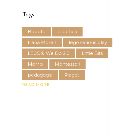
Tags:
Boboto
didattica
Iliana Morelli
lego serious play
LEGO® We Do 2.0
Little Bits
MoMo
Montessori
pedagogia
Piaget
READ MORE