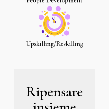
People Development
Upskilling/Reskilling
Ripensare
insieme