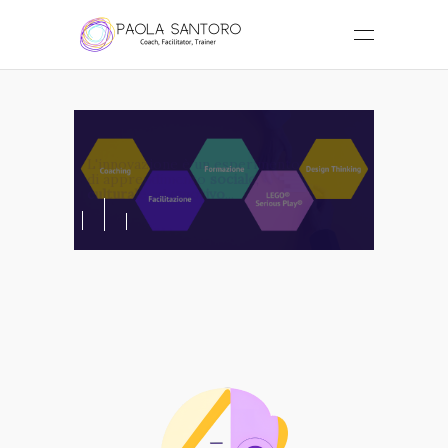
L'innovazione è un esperimento
di apprendimento
sociale
,
culturale
ed
emotivo
...