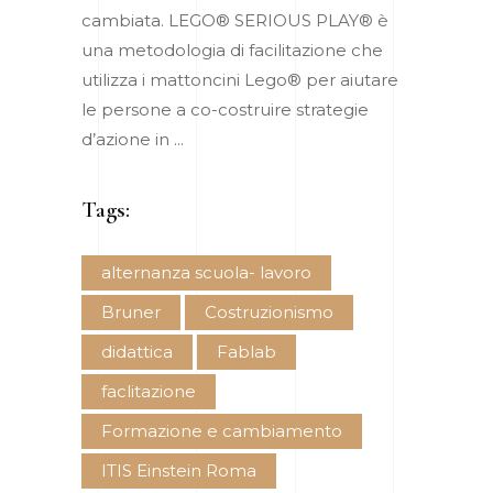
cambiata. LEGO® SERIOUS PLAY® è
una metodologia di facilitazione che
utilizza i mattoncini Lego® per aiutare
le persone a co-costruire strategie
d’azione in
Tags:
alternanza scuola- lavoro
Bruner
Costruzionismo
didattica
Fablab
faclitazione
Formazione e cambiamento
ITIS Einstein Roma