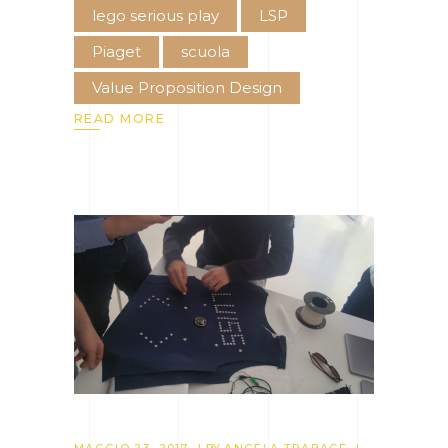
lego serious play
LSP
Piaget
scuola
Value Proposition Design
READ MORE