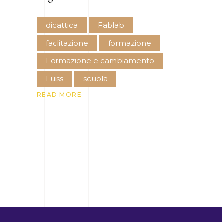
didattica
Fablab
faclitazione
formazione
Formazione e cambiamento
Luiss
scuola
READ MORE