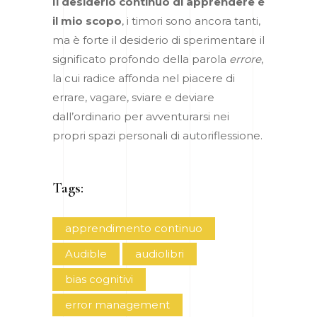
Il
desiderio continuo di apprendere è
il mio scopo
, i timori sono ancora tanti,
ma è forte il desiderio di sperimentare il
significato profondo della parola
errore
,
la cui radice affonda nel piacere di
errare, vagare, sviare e deviare
dall’ordinario per avventurarsi nei
propri spazi personali di autoriflessione.
Tags:
apprendimento continuo
Audible
audiolibri
bias cognitivi
error management