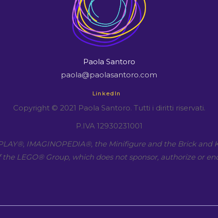
Paola Santoro
paola@paolasantoro.com
LinkedIn
Copyright © 2021 Paola Santoro. Tutti i diritti riservati.
P.IVA 12930231001
LAY​®, IMAGINOPEDIA​®, the Minifigure and the Brick and K
 the LEGO​® Group, which does not sponsor, authorize or end