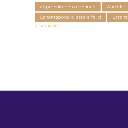
apprendimento continuo
Audible
La tentazione di essere felici
Lorenz
READ MORE