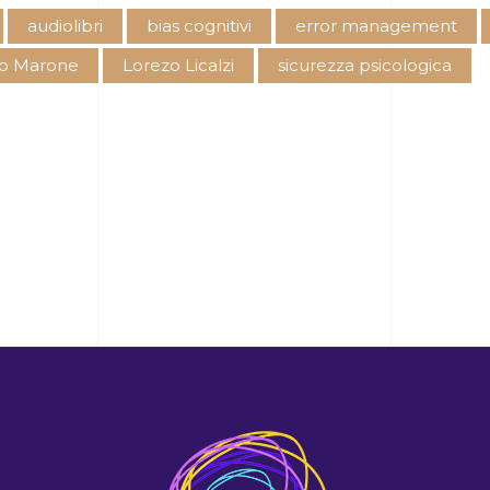
audiolibri
bias cognitivi
error management
o Marone
Lorezo Licalzi
sicurezza psicologica