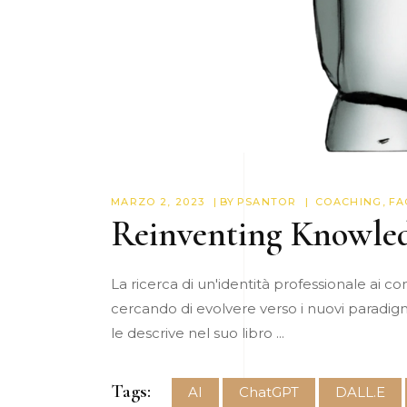
MARZO 2, 2023
BY
PSANTOR
COACHING
,
FA
Reinventing Knowle
La ricerca di un'identità professionale ai c
cercando di evolvere verso i nuovi paradig
le descrive nel suo libro
Tags:
AI
ChatGPT
DALL.E