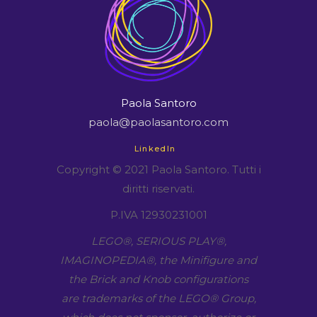
Paola Santoro
paola@paolasantoro.com
LinkedIn
Copyright © 2021 Paola Santoro. Tutti i
diritti riservati.
P.IVA 12930231001
LEGO​®, SERIOUS PLAY​®,
IMAGINOPEDIA​®, the Minifigure and
the Brick and Knob configurations
are trademarks of the LEGO​® Group,