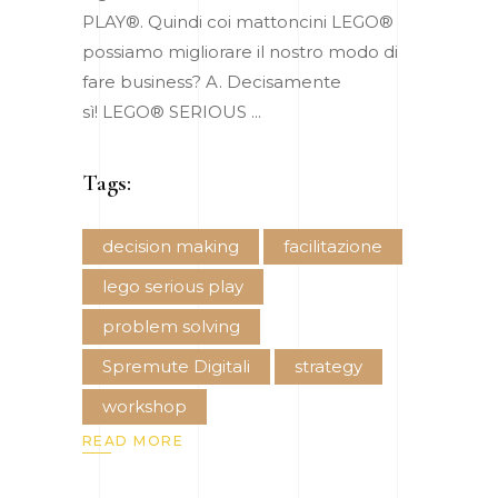
PLAY®. Quindi coi mattoncini LEGO®
possiamo migliorare il nostro modo di
fare business? A. Decisamente
sì! LEGO® SERIOUS
Tags:
decision making
facilitazione
lego serious play
problem solving
Spremute Digitali
strategy
workshop
READ MORE