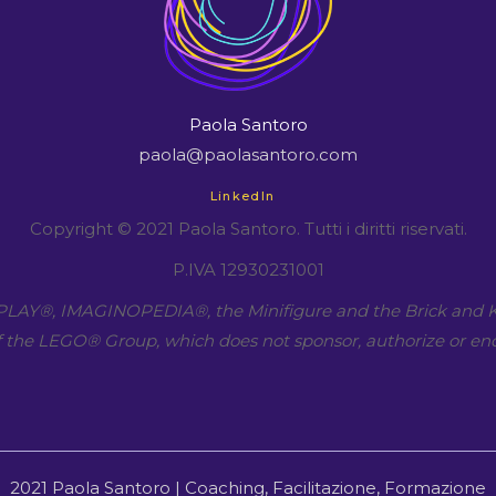
Paola Santoro
paola@paolasantoro.com
LinkedIn
Copyright © 2021 Paola Santoro. Tutti i diritti riservati.
P.IVA 12930231001
LAY​®, IMAGINOPEDIA​®, the Minifigure and the Brick and K
 the LEGO​® Group, which does not sponsor, authorize or end
2021 Paola Santoro | Coaching, Facilitazione, Formazione