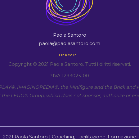
Paola Santoro
paola@paolasantoro.com
LinkedIn
Copyright © 2021 Paola Santoro. Tutti i diritti riservati.
P.IVA 12930231001
LAY​®, IMAGINOPEDIA​®, the Minifigure and the Brick and K
 the LEGO​® Group, which does not sponsor, authorize or end
2021 Paola Santoro | Coaching, Facilitazione, Formazione