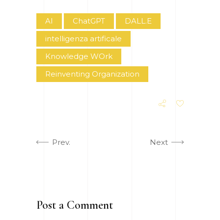
AI
ChatGPT
DALL.E
intelligenza artificale
Knowledge WOrk
Reinventing Organization
Prev.
Next
Post a Comment