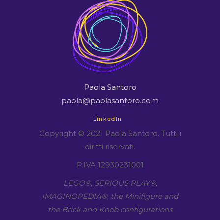
Paola Santoro
paola@paolasantoro.com
LinkedIn
Copyright © 2021 Paola Santoro. Tutti i
diritti riservati.
P.IVA 12930231001
LEGO​®, SERIOUS PLAY​®,
IMAGINOPEDIA​®, the Minifigure and
the Brick and Knob configurations